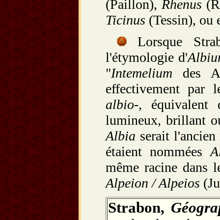
(Paillon),
Rhenus
(R
Ticinus
(Tessin), ou 
Lorsque Stra
l'étymologie d'
Albiu
"
Intemelium
des Al
effectivement par 
albio-
, équivalent
lumineux, brillant o
Albia
serait l'ancie
étaient nommées
A
même racine dans 
Alpeion / Alpeios
(Ju
Strabon,
Géogra