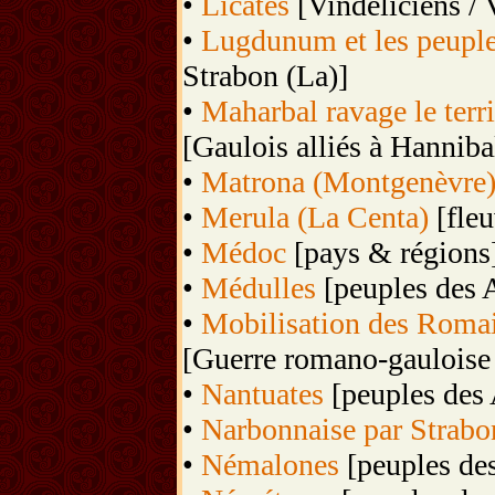
•
Licates
[Vindéliciens / 
•
Lugdunum et les peuple
Strabon (La)]
•
Maharbal ravage le terr
[Gaulois alliés à Hannibal
•
Matrona (Montgenèvre
•
Merula (La Centa)
[fleu
•
Médoc
[pays & régions
•
Médulles
[peuples des A
•
Mobilisation des Romain
[Guerre romano-gauloise 
•
Nantuates
[peuples des 
•
Narbonnaise par Strabo
•
Némalones
[peuples des