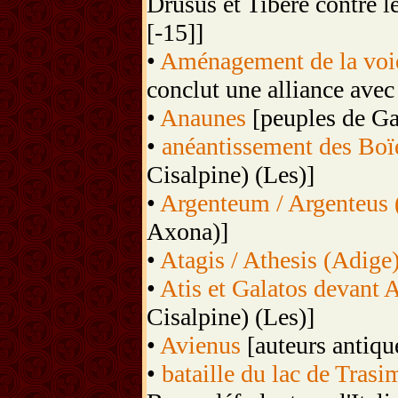
Drusus et Tibère contre l
[-15]]
•
Aménagement de la voie 
conclut une alliance avec
•
Anaunes
[peuples de Ga
•
anéantissement des Boïe
Cisalpine) (Les)]
•
Argenteum / Argenteus 
Axona)]
•
Atagis / Athesis (Adige
•
Atis et Galatos devant
Cisalpine) (Les)]
•
Avienus
[auteurs antiqu
•
bataille du lac de Trasi