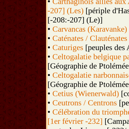
•
Carthaginois alliés aux
-207] (Les)
[périple d'Ha
[-208:-207] (Le)]
•
Carvancas (Karavanke)
•
Caténates / Clauténates
•
Caturiges
[peuples des 
•
Celtogalatie belgique p
[Géographie de Ptolémée
•
Celtogalatie narbonnais
[Géographie de Ptolémée
•
Cetius (Wienerwald)
[co
•
Ceutrons / Centrons
[pe
•
Célébration du triomph
[1er février -232]
[Campag