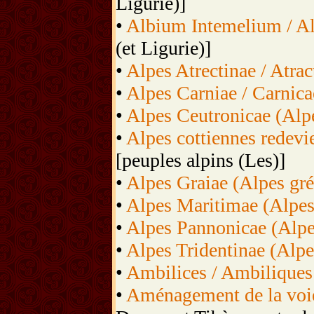
Ligurie)]
•
Albium Intemelium / Al
(et Ligurie)]
•
Alpes Atrectinae / Atrac
•
Alpes Carniae / Carnica
•
Alpes Ceutronicae (Alp
•
Alpes cottiennes redevi
[peuples alpins (Les)]
•
Alpes Graiae (Alpes gré
•
Alpes Maritimae (Alpes
•
Alpes Pannonicae (Alpe
•
Alpes Tridentinae (Alpes
•
Ambilices / Ambiliques
•
Aménagement de la voie