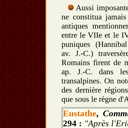
Aussi imposante 
ne constitua jamais 
antiques mentionnen
entre le VIIe et le I
puniques (Hanniba
av. J.‑C.) traversè
Romains firent de mê
ap. J.‑C. dans le
transalpines. On not
des dernière régions
que sous le règne d'
Eustathe
,
Comme
294 :
"Après l'Eri