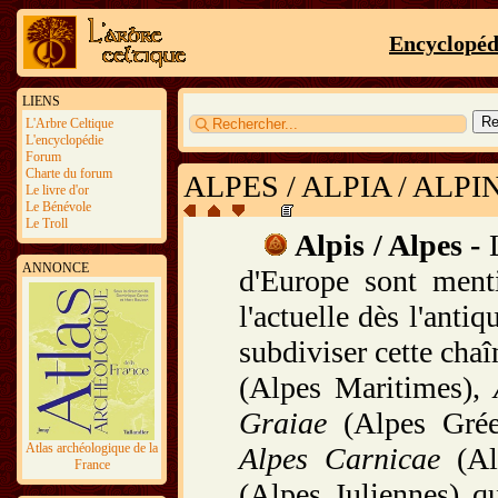
Encyclopéd
LIENS
L'Arbre Celtique
L'encyclopédie
Forum
Charte du forum
ALPES / ALPIA / ALPI
Le livre d'or
Le Bénévole
Le Troll
Alpis / Alpes -
L
ANNONCE
d'Europe sont ment
l'actuelle dès l'anti
subdiviser cette chaî
(Alpes Maritimes),
Graiae
(Alpes Gré
Atlas archéologique de la
Alpes Carnicae
(Al
France
(Alpes Juliennes) q