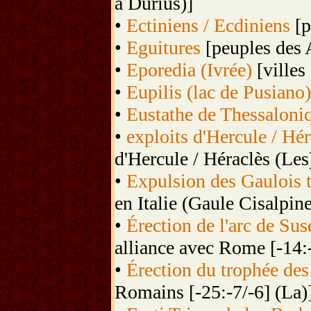
à Durius)]
•
Ectiniens / Ecdiniens
[p
•
Eguitures
[peuples des 
•
Eporedia (Ivrée)
[villes
•
Eupilis (lac de Pusiano)
•
Eustathe de Thessaloni
•
exploits d'Hercule / Héra
d'Hercule / Héraclès (Les
•
Expulsion des Gaulois t
en Italie (Gaule Cisalpine
•
Érection de l'arc de Sus
alliance avec Rome [-14:-
•
Érection du trophée des
Romains [-25:-7/-6] (La)