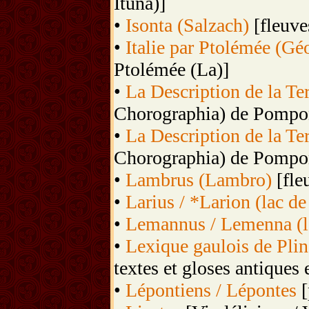
Ituna)]
•
Isonta (Salzach)
[fleuves
•
Italie par Ptolémée (Géo
Ptolémée (La)]
•
La Description de la Ter
Chorographia) de Pompon
•
La Description de la Ter
Chorographia) de Pompon
•
Lambrus (Lambro)
[fle
•
Larius / *Larion (lac d
•
Lemannus / Lemenna (
•
Lexique gaulois de Pline
textes et gloses antiques 
•
Lépontiens / Lépontes
[