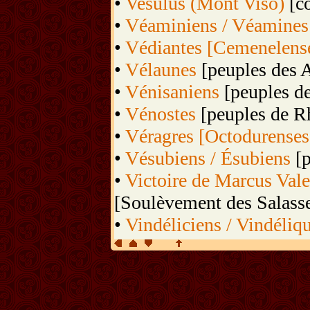
•
Vesulus (Mont Viso)
[co
•
Véaminiens / Véamines
•
Védiantes [Cemenelens
•
Vélaunes
[peuples des 
•
Vénisaniens
[peuples de
•
Vénostes
[peuples de Rh
•
Véragres [Octodurenses
•
Vésubiens / Ésubiens
[p
•
Victoire de Marcus Vale
[Soulèvement des Salasse
•
Vindéliciens / Vindéliq