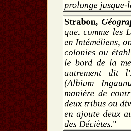
prolonge jusque-l
Strabon,
Géogra
que, comme les L
en Intéméliens, o
colonies ou étab
le bord de la me
autrement dit l
(Albium Ingau
manière de contr
deux tribus ou di
en ajoute deux au
des Déciètes.
"