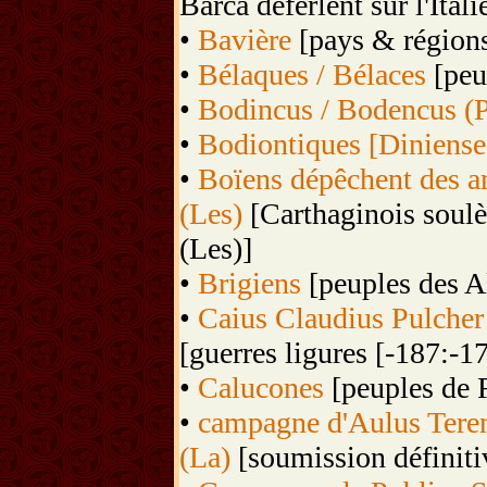
Barca déferlent sur l'Itali
•
Bavière
[pays & région
•
Bélaques / Bélaces
[peu
•
Bodincus / Bodencus (
•
Bodiontiques [Diniense
•
Boïens dépêchent des am
(Les)
[Carthaginois soulèv
(Les)]
•
Brigiens
[peuples des A
•
Caius Claudius Pulcher 
[guerres ligures [-187:-1
•
Calucones
[peuples de R
•
campagne d'Aulus Terent
(La)
[soumission définitiv