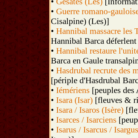
•
Gésates (Les)
[Informati
•
Guerre romano-gauloise
Cisalpine) (Les)]
•
Hannibal massacre les 
Hannibal Barca déferlent s
•
Hannibal restaure l'uni
Barca en Gaule transalpin
•
Hasdrubal recrute des m
[périple d'Hasdrubal Barc
•
Iémériens
[peuples des 
•
Isara (Isar)
[fleuves & ri
•
Isara / Isaros (Isère)
[fle
•
Isarces / Isarciens
[peupl
•
Isarus / Isarcus / Isargu