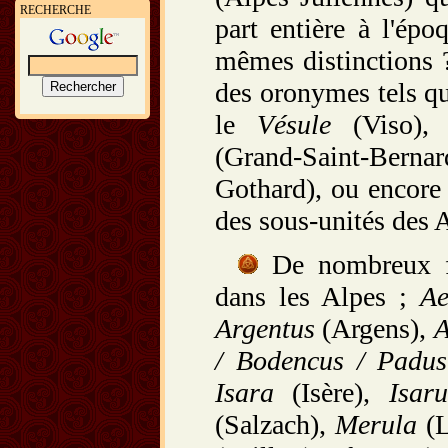
RECHERCHE
part entière à l'épo
mêmes distinctions 
des oronymes tels qu
le
Vésule
(Viso)
(Grand-Saint-Bernard
Gothard), ou encor
des sous-unités des 
De nombreux fle
dans les Alpes ;
Ae
Argentus
(Argens),
A
/ Bodencus / Padus
Isara
(Isère),
Isar
(Salzach),
Merula
(L