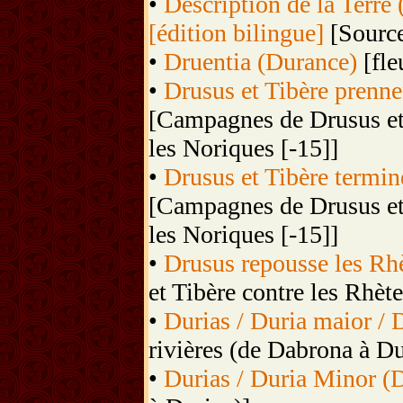
•
Description de la Terre 
[édition bilingue]
[Source
•
Druentia (Durance)
[fle
•
Drusus et Tibère prennen
[Campagnes de Drusus et T
les Noriques [-15]]
•
Drusus et Tibère termine
[Campagnes de Drusus et T
les Noriques [-15]]
•
Drusus repousse les Rhèt
et Tibère contre les Rhète
•
Durias / Duria maior / 
rivières (de Dabrona à Du
•
Durias / Duria Minor (D