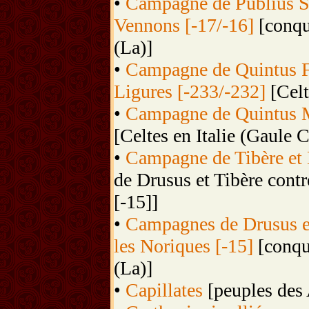
•
Campagne de Publius Si
Vennons [-17/-16]
[conqu
(La)]
•
Campagne de Quintus F
Ligures [-233/-232]
[Celt
•
Campagne de Quintus Ma
[Celtes en Italie (Gaule C
•
Campagne de Tibère et 
de Drusus et Tibère contr
[-15]]
•
Campagnes de Drusus et 
les Noriques [-15]
[conquê
(La)]
•
Capillates
[peuples des 