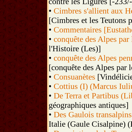
contre les Ligures [-233/
•
Cimbres s'allient aux H
[Cimbres et les Teutons p
•
Commentaires [Eustath
•
conquête des Alpes par 
l'Histoire (Les)]
•
conquête des Alpes penn
[conquête des Alpes par l
•
Consuanètes
[Vindélicie
•
Cottius (I) (Marcus Iuli
•
De Terra et Partibus (Li
géographiques antiques]
•
Des Gaulois transalpins
Italie (Gaule Cisalpine) (