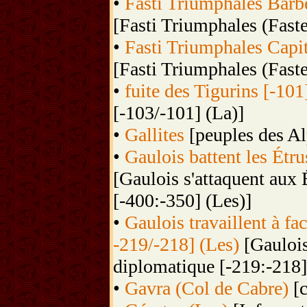
•
Fasti Triumphales Barbe
[Fasti Triumphales (Fast
•
Fasti Triumphales Capit
[Fasti Triumphales (Fast
•
fuite des Tigurins [-101
[-103/-101] (La)]
•
Gallites
[peuples des Al
•
Gaulois battent les Étru
[Gaulois s'attaquent aux 
[-400:-350] (Les)]
•
Gaulois travaillent à fac
-219/-218] (Les)
[Gaulois 
diplomatique [-219:-218]
•
Gavra (Col de Cabre)
[c