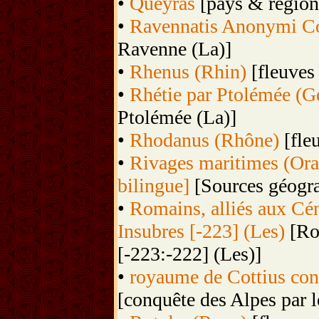
•
Queyras
[pays & région
•
Ravennatis Anonymi Co
Ravenne (La)]
•
Rhenus (Rhin)
[fleuves 
•
Rhétie par Ptolémée (Gé
Ptolémée (La)]
•
Rhodanus (Rhône)
[fle
•
Rivages maritimes (Ora
bilingue]
[Sources géogra
•
Romains, alliés aux Cén
Insubres [-223] (Les)
[Rom
[-223:-222] (Les)]
•
royaume de Cottius conc
[conquête des Alpes par l