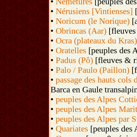
•
Némétures
[peuples des
•
Nérusiens [Vintienses]
[
•
Noricum (le Norique)
[a
•
Obrincas (Aar)
[fleuves
•
Ocra (plateaux du Kras)
•
Oratelles
[peuples des A
•
Padus (Pô)
[fleuves & r
•
Palo / Paulo (Paillon)
[f
•
passage des hauts cols 
Barca en Gaule transalpin
•
peuples des Alpes Cotti
•
peuples des Alpes Mari
•
peuples des Alpes par S
•
Quariates
[peuples des 