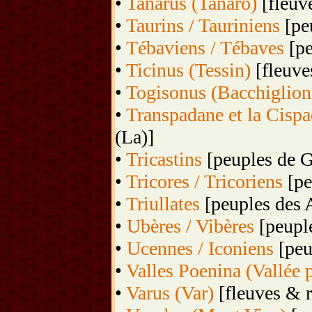
•
Tanarus (Tanaro)
[fleuve
•
Taurins / Tauriniens
[peu
•
Tébaviens / Tébaves
[pe
•
Ticinus (Tessin)
[fleuve
•
Togisonus (Bacchiglion
•
Transpadane et la Cispa
(La)]
•
Tricastins
[peuples de G
•
Tricores / Tricoriens
[pe
•
Triullates
[peuples des 
•
Ubères / Vibères
[peuple
•
Ucennes / Iconiens
[peu
•
Valles Poenina (Vallée 
•
Varus (Var)
[fleuves & r