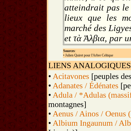
atteindrait pas 
lieux que les m
marché des Ligyes
et τὰ Ἀλβια, par u
Sources
:
• Julien Quiret pour l'Arbre Celtique
LIENS ANALOGIQUES
•
Acitavones
[peuples des
•
Adanates / Édénates
[pe
•
Adula / *Adulas (massi
montagnes]
•
Aenus / Ainos / Oenus (
•
Albium Ingaunum / Al