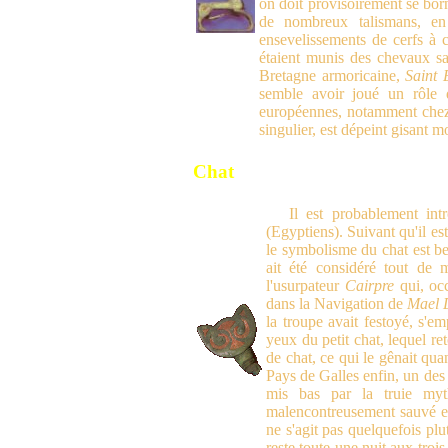
on doit provisoirement se bor
de nombreux talismans, en
ensevelissements de cerfs à 
étaient munis des chevaux sa
Bretagne armoricaine,
Saint 
semble avoir joué un rôle 
européennes, notamment chez 
singulier, est dépeint gisant 
Chat
Il est probablement in
(Egyptiens). Suivant qu'il es
le symbolisme du chat est b
ait été considéré tout d
l'usurpateur
Cairpre
qui, occ
dans la Navigation de
Mael 
la troupe avait festoyé, s'e
yeux du petit chat, lequel re
de chat, ce qui le gênait quan
Pays de Galles enfin, un des t
mis bas par la truie my
malencontreusement sauvé et
ne s'agit pas quelquefois p
reste toute une nuit aux troi