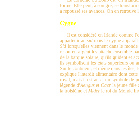
forme. Elle peut, à son gré, se transfor
a repoussé ses avances. On en retrouve
Cygne
Il est considéré en Irlande comme l'o
appartenir au
sid
mais le cygne apparaît 
Sid
lorsqu'elles viennent dans le monde
or ou en argent les attache ensemble pa
de la barque solaire, qu'ils guident et 
ils symbolisent les états supérieurs ou 
Sur le continent, et même dans les îles, l
explique l'interdit alimentaire dont cett
royal, mais il est aussi un symbole de pu
légende d'
Aengus
et
Caer
la jeune fille
la troisième et
Mider
le roi du Monde Inv