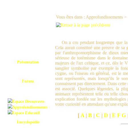
Vous êtes dans : Approfondissements >
On a cru pendant longtemps que la 
Cela aurait constitué une preuve de sa g
par l'anthropomorphisme de dieux mie
sérieuse de totémisme dans le domaine 
Présentation
majeurs de l'art celtique, et ce, dès l
sanglier symbolise par exemple la fonct
cygne, ou l'oiseau en général, est le 
sont représentés, mais lorsqu'ils le son
Forum
connaissent pas directement.
Dans cette 
est associé. Quelques légendes, la pl
animaux représentent telle ou telle ch
explication fondée sur les mythologies g
Espace Découverte
votre curiosité en attendant qu'une explic
Approfondissements
Espace Educatif
[
A
|
B
|
C
|
D
|
E F G
Encyclopédie