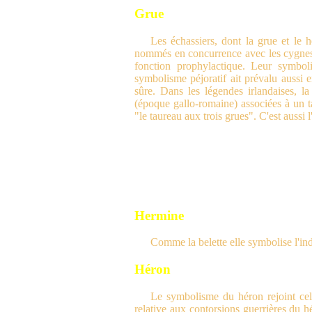
Grue
Les échassiers, dont la grue et le h
nommés en concurrence avec les cygnes, 
fonction prophylactique. Leur symbol
symbolisme péjoratif ait prévalu aussi
sûre. Dans les légendes irlandaises, l
(époque gallo-romaine) associées à u
"le taureau aux trois grues". C'est aussi 
Hermine
Comme la belette elle symbolise l'in
Héron
Le symbolisme du héron rejoint celu
relative aux contorsions guerrières du 