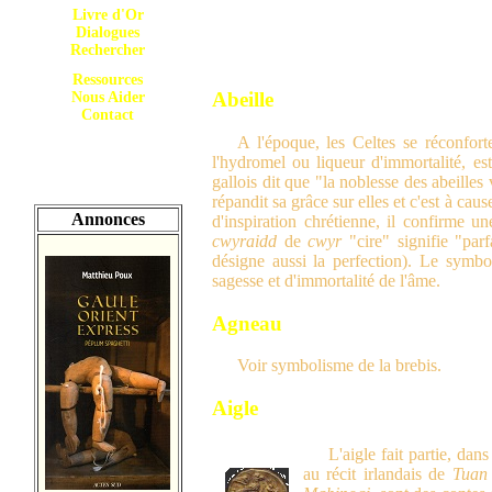
Livre d'Or
Dialogues
Rechercher
Ressources
Abeille
Nous Aider
Contact
A l'époque, les Celtes se réconfort
l'hydromel ou liqueur d'immortalité, est
gallois dit que "la noblesse des abeilles
répandit sa grâce sur elles et c'est à cau
Annonces
d'inspiration chrétienne, il confirme un
cwyraidd
de
cwyr
"cire" signifie "parf
désigne aussi la perfection). Le symbo
sagesse et d'immortalité de l'âme.
Agneau
Voir symbolisme de la brebis.
Aigle
L'aigle fait partie, da
au récit irlandais de
Tuan 