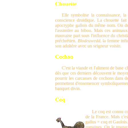
Chouette
Elle symbolise la connaissance, la
conscience druidique. La chouette fait
apocryphe gallois du même nom. On devr
l'assimiler au hibou. Mais ces animaux
mauvaise part sous l'influence du christ
préchrétien.
Blodeuwedd
, la femme inf
son adultère avec un seigneur voisin.
Cochon
C'est la viande et l'aliment de base
dès que ces derniers découvent le moyen 
pourrir les carcasses de cochons dans d
permettent d'ensemencer symboliquement
banquet divin.
Coq
Le coq est connu co
de la France. Mais c'e
gallus = coq et Gaulois
romaines. On le trouve