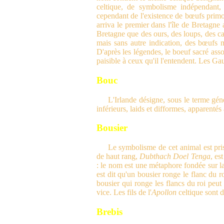
celtique, de symbolisme indépendant,
cependant de l'existence de bœufs prim
arriva le premier dans l'île de Bretagne
Bretagne que des ours, des loups, des c
mais sans autre indication, des bœufs m
D'après les légendes, le boeuf sacré ass
paisible à ceux qu'il l'entendent. Les Ga
Bouc
L'Irlande désigne, sous le terme gé
inférieurs, laids et difformes, apparentés
Bousier
Le symbolisme de cet animal est pri
de haut rang,
Dubthach Doel Tenga
, es
: le nom est une métaphore fondée sur l
est dit qu'un bousier ronge le flanc du r
bousier qui ronge les flancs du roi pe
vice. Les fils de l'
Apollon
celtique sont 
Brebis