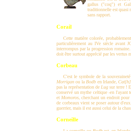
gallus ("coq") et Gal
traditionnelle est quas
sans rapport.
Corail
Cette matière colorée, probablemen
particulièrement au IVe siècle avant J
interrompus par la progression romaine. L
doit être surtout apprécié par les vertus 
Corbeau
C'est le symbole de la souveraineté 
Morrigan
ou la
Bodb
en Irlande,
Cat[h
pas la représentation de
Lug
sur terre ! 
conservé un mythe celtique -en l'ayant to
et
Momoros
, cherchant un endroit pour 
de corbeaux vient se poser autour d'eux.
guerrier, mais il est aussi celui de la cha
Corneille
La corneille ou
Bodb
est, en Irlande