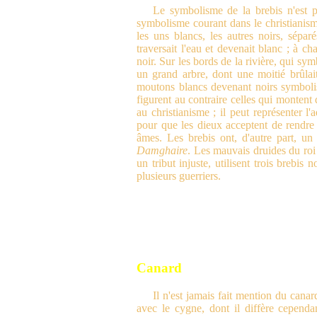
Le symbolisme de la brebis n'est p
symbolisme courant dans le christianism
les uns blancs, les autres noirs, sépa
traversait l'eau et devenait blanc ; à c
noir. Sur les bords de la rivière, qui sy
un grand arbre, dont une moitié brûlait
moutons blancs devenant noirs symbolis
figurent au contraire celles qui montent d
au christianisme ; il peut représenter l
pour que les dieux acceptent de rendre
âmes. Les brebis ont, d'autre part, un
Damghaire
. Les mauvais druides du ro
un tribut injuste, utilisent trois brebis
plusieurs guerriers.
Canard
Il n'est jamais fait mention du canar
avec le cygne, dont il diffère cependant