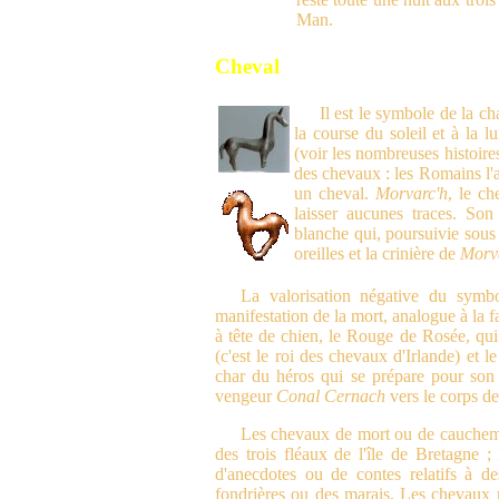
Man.
Cheval
Il est le symbole de la ch
la course du soleil et à la l
(voir les nombreuses histoire
des chevaux : les Romains l'a
un cheval.
Morvarc'h
, le c
laisser aucunes traces. So
blanche qui, poursuivie sous 
oreilles et la crinière de
Morv
La valorisation négative du symbo
manifestation de la mort, analogue à la f
à tête de chien, le Rouge de Rosée, qu
(c'est le roi des chevaux d'Irlande) et l
char du héros qui se prépare pour son d
vengeur
Conal Cernach
vers le corps de
Les chevaux de mort ou de cauchemar
des trois fléaux de l'île de Bretagne ;
d'anecdotes ou de contes relatifs à d
fondrières ou des marais. Les chevaux no