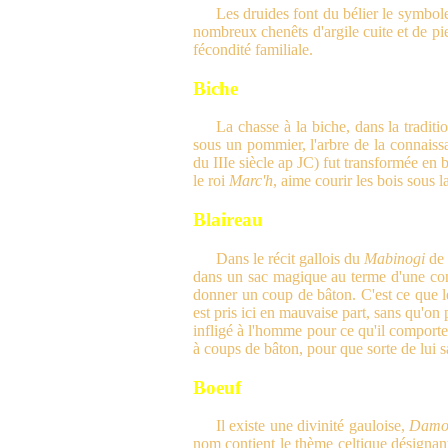
Les druides font du bélier le symbole
nombreux chenêts d'argile cuite et de pier
fécondité familiale.
Biche
La chasse à la biche, dans la tradit
sous un pommier, l'arbre de la connaiss
du IIIe siècle ap JC) fut transformée en
le roi
Marc'h
, aime courir les bois sous 
Blaireau
Dans le récit gallois du
Mabinogi
de
dans un sac magique au terme d'une co
donner un coup de bâton. C'est ce que le
est pris ici en mauvaise part, sans qu'on 
infligé à l'homme pour ce qu'il comporte de
à coups de bâton, pour que sorte de lui sa
Boeuf
Il existe une divinité gauloise,
Damo
nom contient le thème celtique désignan