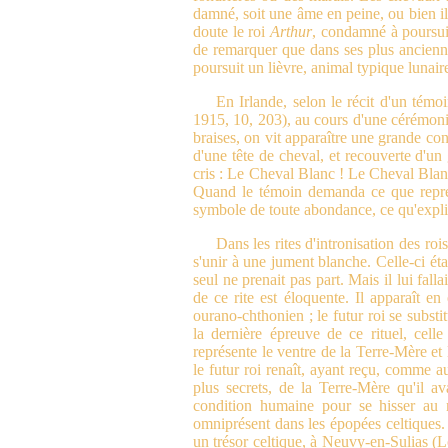
damné, soit une âme en peine, ou bien il
doute le roi
Arthur
, condamné à poursuiv
de remarquer que dans ses plus ancienne
poursuit un lièvre, animal typique lunai
En Irlande, selon le récit d'un témo
1915, 10, 203), au cours d'une cérémonie
braises, on vit apparaître une grande con
d'une tête de cheval, et recouverte d'un
cris : Le Cheval Blanc ! Le Cheval Blanc
Quand le témoin demanda ce que représe
symbole de toute abondance, ce qu'expli
Dans les rites d'intronisation des roi
s'unir à une jument blanche. Celle-ci était
seul ne prenait pas part. Mais il lui fal
de ce rite est éloquente. Il apparaît e
ourano-chthonien ; le futur roi se substi
la dernière épreuve de ce rituel, cell
représente le ventre de la Terre-Mère et 
le futur roi renaît, ayant reçu, comme a
plus secrets, de la Terre-Mère qu'il av
condition humaine pour se hisser au n
omniprésent dans les épopées celtiques. 
un trésor celtique, à Neuvy-en-Sulias (