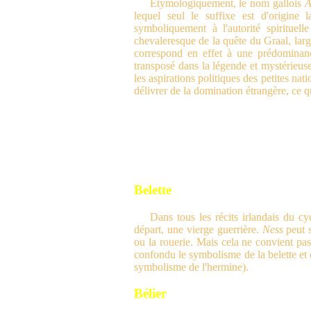
Etymologiquement, le nom gallois
A
lequel seul le suffixe est d'origine l
symboliquement à l'autorité spirituell
chevaleresque de la quête du Graal, large
correspond en effet à une prédominanc
transposé dans la légende et mystérieus
les aspirations politiques des petites nat
délivrer de la domination étrangère, ce q
Belette
Dans tous les récits irlandais du cy
départ, une vierge guerrière.
Ness
peut s
ou la rouerie. Mais cela ne convient pas 
confondu le symbolisme de la belette et c
symbolisme de l'hermine).
Bélier