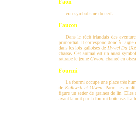
Faon
voir symbolisme du cerf.
Faucon
Dans le récit irlandais des aventur
primordial. Il correspond donc à l'aigl
dans les lois galloises de
Hywel Da
(Xèm
chasse. Cet animal est un aussi symbol
rattrape le jeune
Gwion
, changé en oisea
Fourmi
La fourmi occupe une place très humble
de
Kulhwch et Olwen
. Parmi les mult
figure un setier de graines de lin. Elles
avant la nuit par la fourmi boiteuse. La 