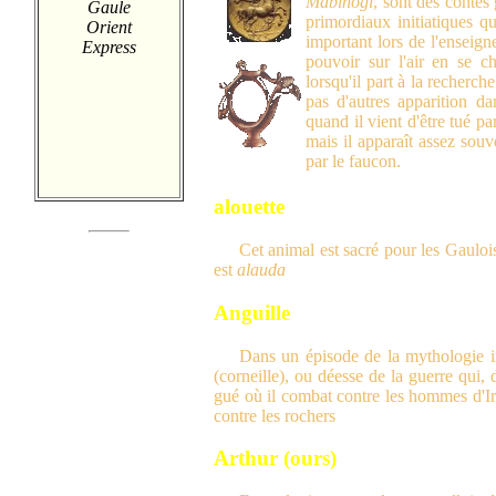
Mabinogi
, sont des conte
Gaule
primordiaux initiatiques q
Orient
important lors de l'enseig
Express
pouvoir sur l'air en se c
lorsqu'il part à la recherch
pas d'autres apparition d
quand il vient d'être tué p
mais il apparaît assez sou
par le faucon.
alouette
Cet animal est sacré pour les Gauloi
est
alauda
Anguille
Dans un épisode de la mythologie ir
(corneille), ou déesse de la guerre qui,
gué où il combat contre les hommes d'Ir
contre les rochers
Arthur (ours)