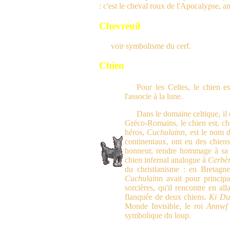
: c'est le cheval roux de l'Apocalypse, a
Chevreuil
voir symbolisme du cerf.
Chien
Pour les Celtes, le chien e
l'associe à la lune.
Dans le domaine celtique, il 
Gréco-Romains, le chien est, che
héros,
Cuchulainn
, est le nom 
continentaux, ont eu des chiens
honneur, rendre hommage à sa va
chien infernal analogue à
Cerbè
du christianisme : en Bretagne
Cuchulainn
avait pour principa
sorcières, qu'il rencontre en al
flanquée de deux chiens.
Ki Du
Monde Invisible, le roi
Annwf
symbolique du loup.