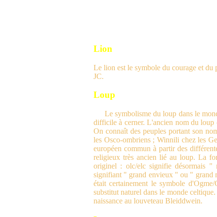
Lion
Le lion est le symbole du courage et du p
JC.
Loup
Le symbolisme du loup dans le monde
difficile à cerner. L'ancien nom du loup 
On connaît des peuples portant son nom
les Osco-ombriens ; Winnili chez les Ger
européen commun à partir des différentes
religieux très ancien lié au loup. La f
originel : olc/elc signifie désormais
signifiant " grand envieux " ou " grand 
était certainement le symbole d'Ogme/O
substitut naturel dans le monde celtique
naissance au louveteau Bleiddwein.